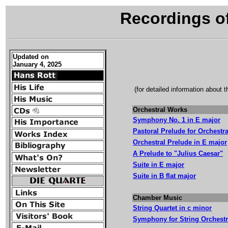
Recordings o
Updated on
January 4, 2025
(for detailed information about 
Orchestral Works
Symphony No. 1 in E major
Pastoral Prelude for Orchestr
Orchestral Prelude in E major
A Prelude to "Julius Caesar"
Suite in E major
Suite in B flat major
Chamber Music
String Quartet in c minor
Symphony for String Orchest