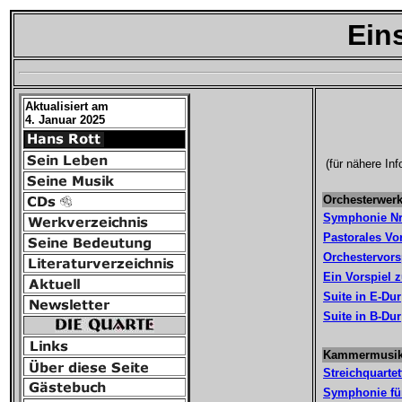
Ein
Aktualisiert am
4. Januar 2025
(für nähere In
Orchesterwer
Symphonie Nr.
Pastorales Vo
Orchestervors
Ein Vorspiel z
Suite in E-Dur
Suite in B-Dur
Kammermusi
Streichquartet
Symphonie für