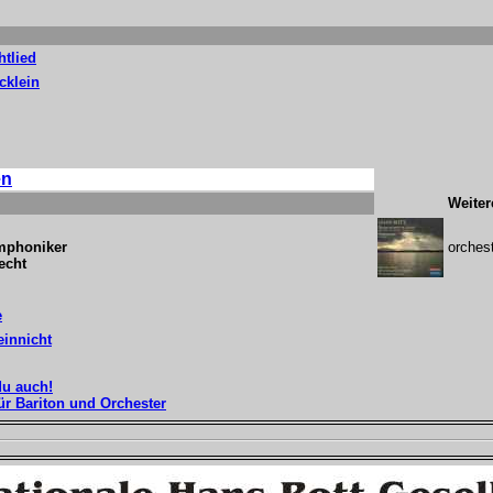
tlied
cklein
en
Weiter
mphoniker
orchest
echt
e
innicht
du auch!
für Bariton und Orchester