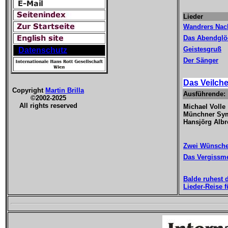
Lieder
Wandrers Nach
Das Abendglö
Geistesgruß
Datenschutz
Der Sänger
Das Veilch
Copyright
Martin Brilla
Ausführende:
©2002-2025
All rights reserved
Michael Volle
Münchner Sy
Hansjörg Albr
Zwei Wünsch
Das Vergissme
Balde ruhest 
Lieder-Reise 