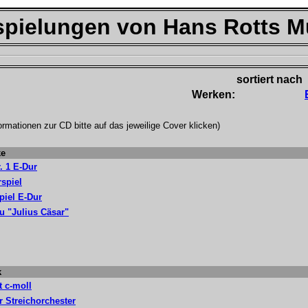
spielungen von Hans Rotts M
sortiert nach
Werken:
formationen
zur CD bitte auf das jeweilige Cover klicken
)
ke
 1 E-Dur
rspiel
piel E-Dur
u "Julius Cäsar"
k
t c-moll
 Streichorchester